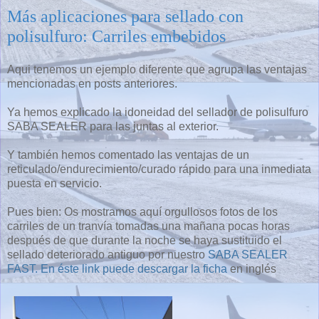
Más aplicaciones para sellado con
polisulfuro: Carriles embebidos
Aqui tenemos un ejemplo diferente que agrupa las ventajas
mencionadas en posts anteriores.
Ya hemos explicado la idoneidad del sellador de polisulfuro
SABA SEALER para las juntas al exterior.
Y también hemos comentado las ventajas de un
reticulado/endurecimiento/curado rápido para una inmediata
puesta en servicio.
Pues bien: Os mostramos aquí orgullosos fotos de los
carriles de un tranvía tomadas una mañana pocas horas
después de que durante la noche se haya sustituido el
sellado deteriorado antiguo por nuestro
SABA SEALER
FAST.
En éste link puede descargar la ficha
en inglés